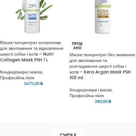
Маска-концентрат колагенова
ПРОД
для зволоження та відновлення
АНО
шерсті собак і котів – Nutri
Маска-концентрат без змивання
Collagen Mask PSH 1 L
для зволоження та
розгладження шерсті собак і
котів – Kera Argan Mask PSH
Кондиціонери і маски
,
100 ml
Професійна лінія
1675,00
₴
Кондиціонери і маски
,
Професійна лінія
340,00
₴