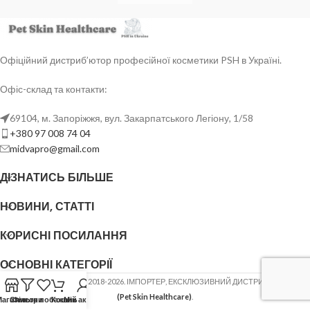
Офіційний дистриб’ютор професійної косметики PSH в Україні.
Офіс-склад та контакти:
69104, м. Запоріжжя, вул. Закарпатського Легіону, 1/58
+380 97 008 74 04
midvapro@gmail.com
ДІЗНАТИСЬ БІЛЬШЕ
НОВИНИ, СТАТТІ
КОРИСНІ ПОСИЛАННЯ
ОСНОВНІ КАТЕГОРІЇ
ФОП ШОВГЕНЮК Ю.В.
2018-2026. ІМПОРТЕР, ЕКСКЛЮЗИВНИЙ ДИСТРИБ'ЮТОР
PSH
(Pet Skin Healthcare)
.
Магазин
Список побажань
Фільтри
Кошик
Мій акаунт