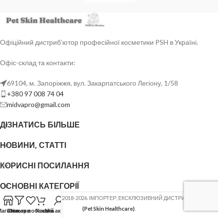
Офіційний дистриб’ютор професійної косметики PSH в Україні.
Офіс-склад та контакти:
69104, м. Запоріжжя, вул. Закарпатського Легіону, 1/58
+380 97 008 74 04
midvapro@gmail.com
ДІЗНАТИСЬ БІЛЬШЕ
НОВИНИ, СТАТТІ
КОРИСНІ ПОСИЛАННЯ
ОСНОВНІ КАТЕГОРІЇ
ФОП ШОВГЕНЮК Ю.В.
2018-2026. ІМПОРТЕР, ЕКСКЛЮЗИВНИЙ ДИСТРИБ'ЮТОР
PSH
(Pet Skin Healthcare)
.
Магазин
Список побажань
Фільтри
Кошик
Мій акаунт