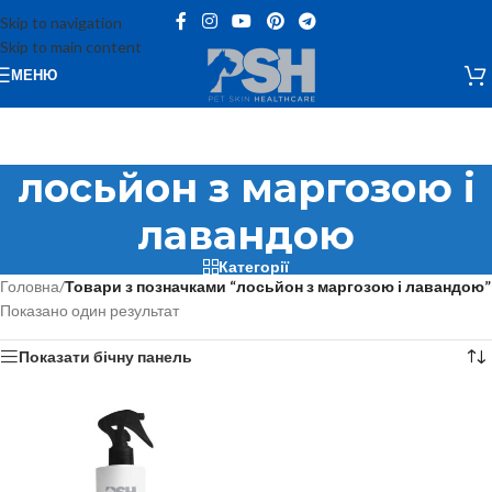
Skip to navigation
Skip to main content
МЕНЮ
лосьйон з маргозою і
лавандою
Категорії
Головна
/
Товари з позначками “лосьйон з маргозою і лавандою”
Показано один результат
Показати бічну панель