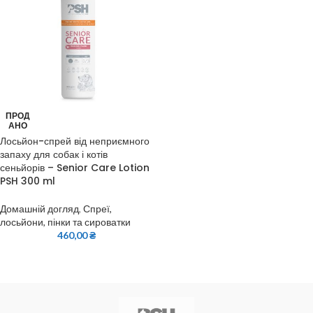
ПРОД
АНО
Лосьйон-спрей від неприємного
запаху для собак і котів
сеньйорів – Senior Care Lotion
PSH 300 ml
Домашній догляд
,
Спреї,
лосьйони, пінки та сироватки
460,00
₴