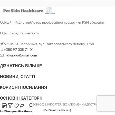
Офіційний дистриб’ютор професійної косметики PSH в Україні.
Офіс-склад та контакти:
69104, м. Запоріжжя, вул. Закарпатського Легіону, 1/58
+380 97 008 74 04
midvapro@gmail.com
ДІЗНАТИСЬ БІЛЬШЕ
НОВИНИ, СТАТТІ
КОРИСНІ ПОСИЛАННЯ
ОСНОВНІ КАТЕГОРІЇ
ФОП ШОВГЕНЮК Ю.В.
2018-2026. ІМПОРТЕР, ЕКСКЛЮЗИВНИЙ ДИСТРИБ'ЮТОР
PSH
(Pet Skin Healthcare)
.
Магазин
Список побажань
Фільтри
Кошик
Мій акаунт