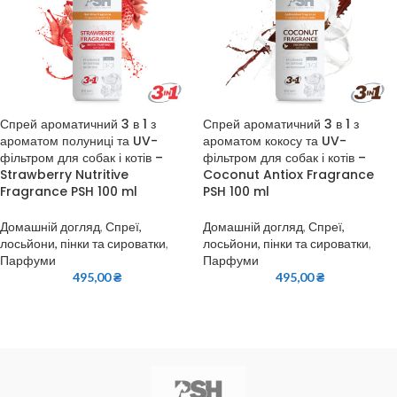
Спрей ароматичний 3 в 1 з
Спрей ароматичний 3 в 1 з
ароматом полуниці та UV-
ароматом кокосу та UV-
фільтром для собак і котів –
фільтром для собак і котів –
Strawberry Nutritive
Coconut Antiox Fragrance
Fragrance PSH 100 ml
PSH 100 ml
Домашній догляд
,
Спреї,
Домашній догляд
,
Спреї,
лосьйони, пінки та сироватки
,
лосьйони, пінки та сироватки
,
Парфуми
Парфуми
495,00
₴
495,00
₴