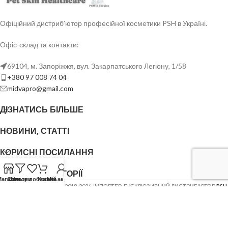
Офіційний дистриб’ютор професійної косметики PSH в Україні.
Офіс-склад та контакти:
69104, м. Запоріжжя, вул. Закарпатського Легіону, 1/58
+380 97 008 74 04
midvapro@gmail.com
ДІЗНАТИСЬ БІЛЬШЕ
НОВИНИ, СТАТТІ
КОРИСНІ ПОСИЛАННЯ
ОСНОВНІ КАТЕГОРІЇ
Магазин
Список побажань
Фільтри
Кошик
Мій акаунт
ФОП ШОВГЕНЮК Ю.В.
2018-2026. ІМПОРТЕР, ЕКСКЛЮЗИВНИЙ ДИСТРИБ'ЮТОР
PSH
(Pet Skin Healthcare)
.