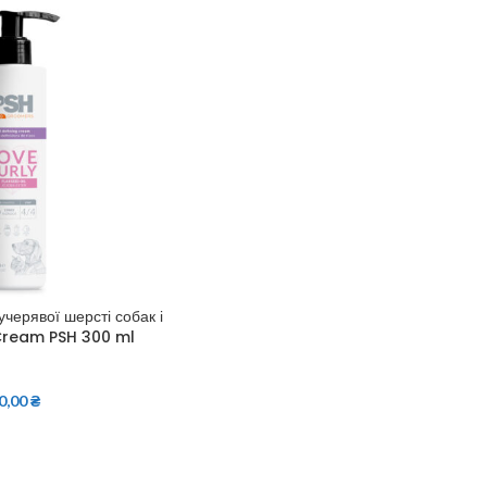
черявої шерсті собак і
 Cream PSH 300 ml
0,00
₴