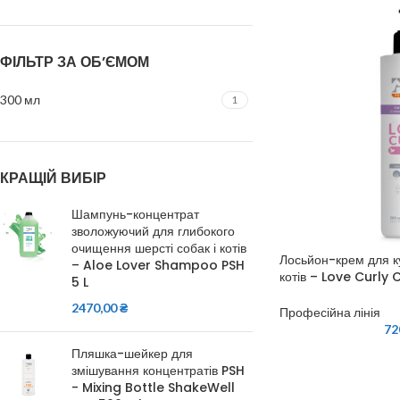
ФІЛЬТР ЗА ОБ’ЄМОМ
300 мл
1
КРАЩІЙ ВИБІР
Шампунь-концентрат
зволожуючий для глибокого
очищення шерсті собак і котів
Лосьйон-крем для ку
– Aloe Lover Shampoo PSH
котів – Love Curly
5 L
2470,00
₴
Професійна лінія
72
Пляшка-шейкер для
змішування концентратів PSH
- Mixing Bottle ShakeWell