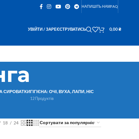
НАПИШІТЬ НАМ
FAQ
УВІЙТИ / ЗАРЕЄСТРУВАТИСЬ
0,00
₴
нга
ТА СИРОВАТКИ
ГІГІЄНА: ОЧІ, ВУХА, ЛАПИ, НІС
12 Продуктів
18
24