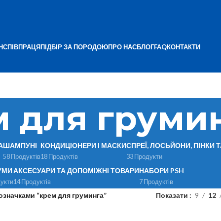
Н
СПІВПРАЦЯ
ПІДБІР ЗА ПОРОДОЮ
ПРО НАС
БЛОГ
FAQ
КОНТАКТИ
 для груми
А
ШАМПУНІ
КОНДИЦІОНЕРИ І МАСКИ
СПРЕЇ, ЛОСЬЙОНИ, ПІНКИ 
58 Продуктів
18 Продуктів
33 Продукти
УМИ
АКСЕСУАРИ ТА ДОПОМІЖНІ ТОВАРИ
НАБОРИ PSH
укти
14 Продуктів
7 Продуктів
означками “крем для груминга”
Показати
9
12