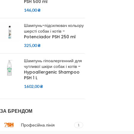
PSH 500 ml
146,00
₴
Шампунь-підсилювач кольору
шерсті собак і котів -
Potenciador PSH 250 ml
325,00
₴
Шампунь гіпоалергенний для
чутливої шкіри собак і котів -
Hypoallergenic Shampoo
PSH 1 L
1602,00
₴
ЗА БРЕНДОМ
Професійна лінія
1