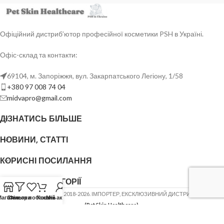
Офіційний дистриб’ютор професійної косметики PSH в Україні.
Офіс-склад та контакти:
69104, м. Запоріжжя, вул. Закарпатського Легіону, 1/58
+380 97 008 74 04
midvapro@gmail.com
ДІЗНАТИСЬ БІЛЬШЕ
НОВИНИ, СТАТТІ
КОРИСНІ ПОСИЛАННЯ
ОСНОВНІ КАТЕГОРІЇ
ФОП ШОВГЕНЮК Ю.В.
2018-2026. ІМПОРТЕР, ЕКСКЛЮЗИВНИЙ ДИСТРИБ'ЮТОР
PSH
Магазин
Список побажань
Фільтри
Кошик
Мій акаунт
(Pet Skin Healthcare)
.