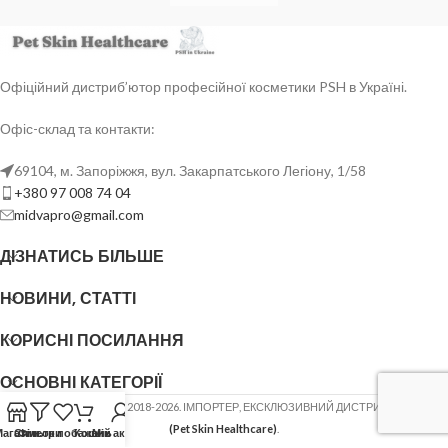
Офіційний дистриб’ютор професійної косметики PSH в Україні.
Офіс-склад та контакти:
69104, м. Запоріжжя, вул. Закарпатського Легіону, 1/58
+380 97 008 74 04
midvapro@gmail.com
ДІЗНАТИСЬ БІЛЬШЕ
НОВИНИ, СТАТТІ
КОРИСНІ ПОСИЛАННЯ
ОСНОВНІ КАТЕГОРІЇ
ФОП ШОВГЕНЮК Ю.В.
2018-2026. ІМПОРТЕР, ЕКСКЛЮЗИВНИЙ ДИСТРИБ'ЮТОР
PSH
(Pet Skin Healthcare)
.
Магазин
Список побажань
Фільтри
Кошик
Мій акаунт