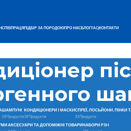
Н
СПІВПРАЦЯ
ПІДБІР ЗА ПОРОДОЮ
ПРО НАС
БЛОГ
FAQ
КОНТАКТИ
диціонер пі
ргенного ш
А
ШАМПУНІ
КОНДИЦІОНЕРИ І МАСКИ
СПРЕЇ, ЛОСЬЙОНИ, ПІНКИ 
58 Продуктів
18 Продуктів
33 Продукти
УМИ
АКСЕСУАРИ ТА ДОПОМІЖНІ ТОВАРИ
НАБОРИ PSH