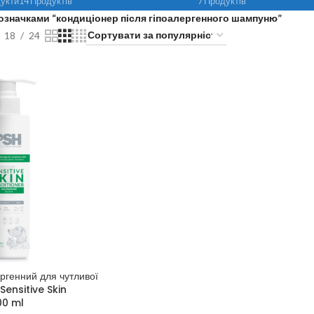
укти
14 Продуктів
7 Продуктів
означками “кондиціонер після гіпоалергенного шампуню”
18
24
ргенний для чутливої
 Sensitive Skin
00 ml