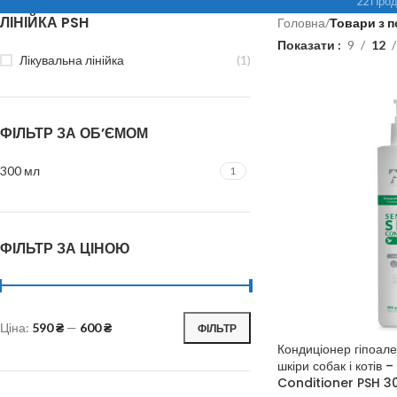
22 Прод
ЛІНІЙКА PSH
Головна
/
Товари з п
Показати
9
12
Лікувальна лінійка
(1)
ФІЛЬТР ЗА ОБ’ЄМОМ
300 мл
1
ФІЛЬТР ЗА ЦІНОЮ
Ціна:
590 ₴
—
600 ₴
ФІЛЬТР
Кондиціонер гіпоале
шкіри собак і котів –
Conditioner PSH 3