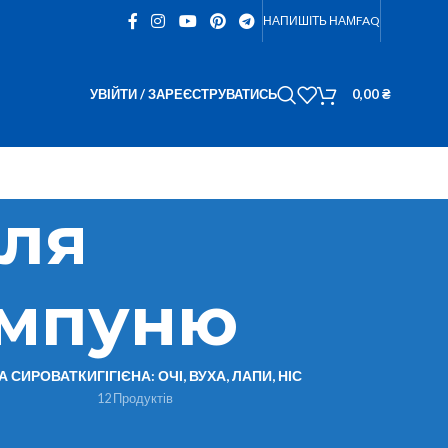
НАПИШІТЬ НАМ
FAQ
УВІЙТИ / ЗАРЕЄСТРУВАТИСЬ
0,00
₴
сля
ампуню
ТА СИРОВАТКИ
ГІГІЄНА: ОЧІ, ВУХА, ЛАПИ, НІС
12 Продуктів