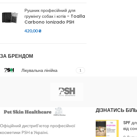
Рушник професійний для
грумінгу собак і котів - Toalla
Carbono Ionizado PSH
420,00
₴
ЗА БРЕНДОМ
Лікувальна лінійка
1
ДІЗНАТИСЬ БІЛ
SPF дл
Офіційний дистриб’ютор професійної
від со
косметики PSH в Україні.