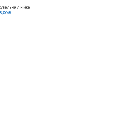
кувальна лінійка
5,00
₴