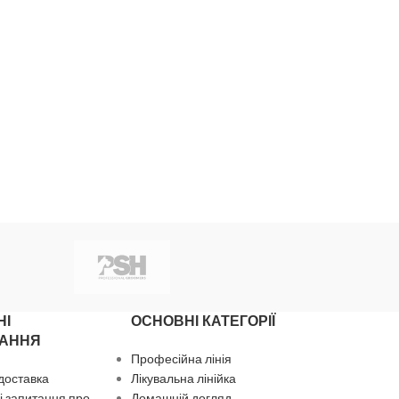
НІ
ОСНОВНІ КАТЕГОРІЇ
АННЯ
Професійна лінія
 доставка
Лікувальна лінійка
 запитання про
Домашній догляд