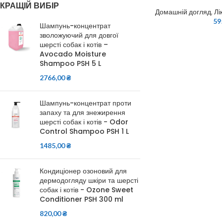
КРАЩІЙ ВИБІР
Домашній догляд
,
Лі
59
Шампунь-концентрат
зволожуючий для довгої
шерсті собак і котів –
Avocado Moisture
Shampoo PSH 5 L
2766,00
₴
Шампунь-концентрат проти
запаху та для знежирення
шерсті собак і котів - Odor
Control Shampoo PSH 1 L
1485,00
₴
Кондиціонер озоновий для
дермодогляду шкіри та шерсті
собак і котів - Ozone Sweet
Conditioner PSH 300 ml
820,00
₴