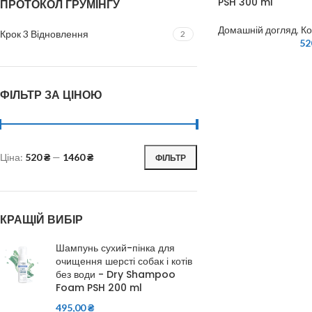
PSH 300 ml
ПРОТОКОЛ ГРУМІНГУ
Домашній догляд
,
Ко
Крок 3 Відновлення
2
52
ФІЛЬТР ЗА ЦІНОЮ
Ціна:
520 ₴
—
1460 ₴
ФІЛЬТР
КРАЩІЙ ВИБІР
Шампунь сухий-пінка для
очищення шерсті собак і котів
без води - Dry Shampoo
Foam PSH 200 ml
495,00
₴