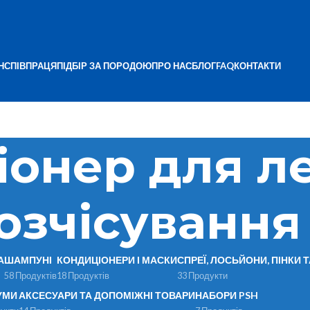
Н
СПІВПРАЦЯ
ПІДБІР ЗА ПОРОДОЮ
ПРО НАС
БЛОГ
FAQ
КОНТАКТИ
іонер для л
озчісування
А
ШАМПУНІ
КОНДИЦІОНЕРИ І МАСКИ
СПРЕЇ, ЛОСЬЙОНИ, ПІНКИ 
58 Продуктів
18 Продуктів
33 Продукти
УМИ
АКСЕСУАРИ ТА ДОПОМІЖНІ ТОВАРИ
НАБОРИ PSH