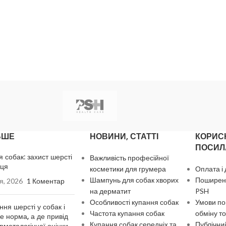
ЬШЕ
НОВИНИ, СТАТТІ
КОРИС
ПОСИЛ
я собак: захист шерсті
Важливість професійної
нця
косметики для грумера
Оплата і
Шампунь для собак хворих
Поширені
я, 2026
1 Коментар
на дерматит
PSH
Особливості купання собак
Умови по
ння шерсті у собак і
Частота купання собак
обміну то
де норма, а де привід
Купання собак середніх та
Публічний