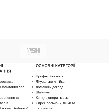
НІ
ОСНОВНІ КАТЕГОРІЇ
АННЯ
Професійна лінія
 доставка
Лікувальна лінійка
 запитання про
Домашній догляд
Шампуні
вернення та
Кондиціонери і маски
варів
Спреї, лосьйони, пінки та
 договір (оферта)
сироватки