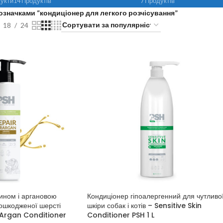
укти
14 Продуктів
7 Продуктів
означками “кондиціонер для легкого розчісування”
18
24
тином і аргановою
Кондиціонер гіпоалергенний для чутливо
пошкодженої шерсті
шкіри собак і котів – Sensitive Skin
a Argan Conditioner
Conditioner PSH 1 L