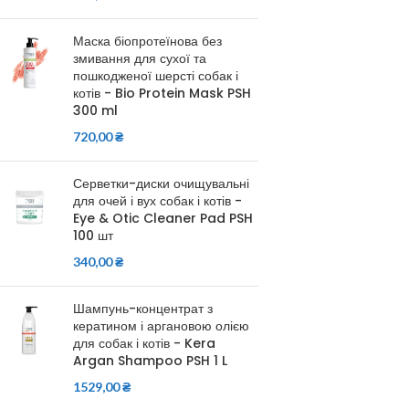
Маска біопротеїнова без
змивання для сухої та
пошкодженої шерсті собак і
котів - Bio Protein Mask PSH
300 ml
720,00
₴
Серветки-диски очищувальні
для очей і вух собак і котів -
Eye & Otic Cleaner Pad PSH
100 шт
340,00
₴
Шампунь-концентрат з
кератином і аргановою олією
для собак і котів - Kera
Argan Shampoo PSH 1 L
1529,00
₴