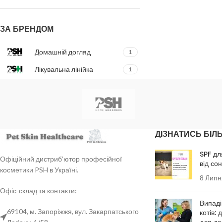
ЗА БРЕНДОМ
Домашній догляд
1
Лікувальна лінійка
1
ДІЗНАТИСЬ БІЛ
SPF дл
Офіційний дистриб’ютор професійної
від со
косметики PSH в Україні.
8 Липн
Офіс-склад та контакти:
Випаді
69104, м. Запоріжжя, вул. Закарпатського
котів: 