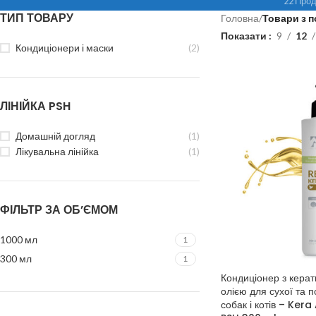
22 Прод
ТИП ТОВАРУ
Головна
/
Товари з п
Показати
9
12
Кондиціонери і маски
(2)
ЛІНІЙКА PSH
Домашній догляд
(1)
Лікувальна лінійка
(1)
ФІЛЬТР ЗА ОБ’ЄМОМ
1000 мл
1
300 мл
1
Кондиціонер з кера
олією для сухої та 
собак і котів – Ker