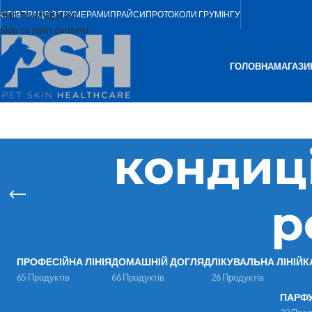
Skip to navigation
СПІВПРАЦЯ З ГРУМЕРАМИ
ПРАЙСИ
ПРОТОКОЛИ ГРУМІНГУ
Skip to main content
ГОЛОВНА
МАГАЗИ
кондиц
р
ПРОФЕСІЙНА ЛІНІЯ
ДОМАШНІЙ ДОГЛЯД
ЛІКУВАЛЬНА ЛІНІЙК
65 Продуктів
66 Продуктів
26 Продуктів
ПАРФ