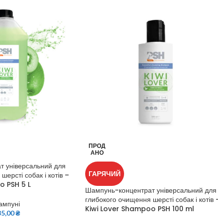
ПРОД
АНО
 універсальний для
ГАРЯЧИЙ
шерсті собак і котів –
o PSH 5 L
Шампунь-концентрат універсальний для
глибокого очищення шерсті собак і котів 
ампуні
Kiwi Lover Shampoo PSH 100 ml
35,00
₴