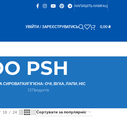
НАПИШІТЬ НАМ
FAQ
УВІЙТИ / ЗАРЕЄСТРУВАТИСЬ
0,00
₴
OO PSH
ТА СИРОВАТКИ
ГІГІЄНА: ОЧІ, ВУХА, ЛАПИ, НІС
12 Продуктів
18
24