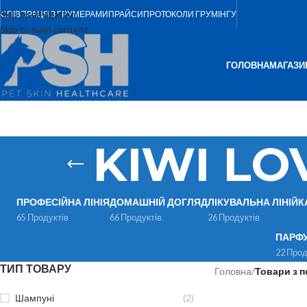
Skip to navigation
СПІВПРАЦЯ З ГРУМЕРАМИ
ПРАЙСИ
ПРОТОКОЛИ ГРУМІНГУ
Skip to main content
ГОЛОВНА
МАГАЗИ
KIWI L
ПРОФЕСІЙНА ЛІНІЯ
ДОМАШНІЙ ДОГЛЯД
ЛІКУВАЛЬНА ЛІНІЙК
65 Продуктів
66 Продуктів
26 Продуктів
ПАРФ
22 Прод
ТИП ТОВАРУ
Головна
/
Товари з 
Шампуні
(2)