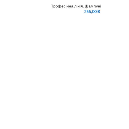
Професійна лінія
,
Шампуні
255,00
₴