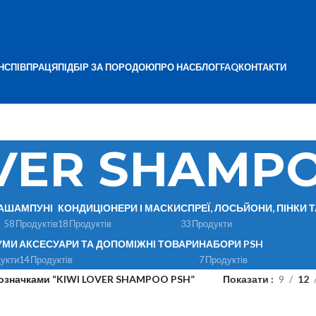
Н
СПІВПРАЦЯ
ПІДБІР ЗА ПОРОДОЮ
ПРО НАС
БЛОГ
FAQ
КОНТАКТИ
OVER SHAMP
А
ШАМПУНІ
КОНДИЦІОНЕРИ І МАСКИ
СПРЕЇ, ЛОСЬЙОНИ, ПІНКИ 
58 Продуктів
18 Продуктів
33 Продукти
УМИ
АКСЕСУАРИ ТА ДОПОМІЖНІ ТОВАРИ
НАБОРИ PSH
укти
14 Продуктів
7 Продуктів
позначками “KIWI LOVER SHAMPOO PSH”
Показати
9
12