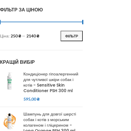
ФІЛЬТР ЗА ЦІНОЮ
Ціна:
250 ₴
—
2140 ₴
ФІЛЬТР
КРАЩІЙ ВИБІР
Кондиціонер гіпоалергенний
для чутливої шкіри собак і
котів - Sensitive Skin
Conditioner PSH 300 ml
595,00
₴
Шампунь для довгої шерсті
собак і котів з морським
колагеном і гліцерином -
Long Orange PSH 300 ml