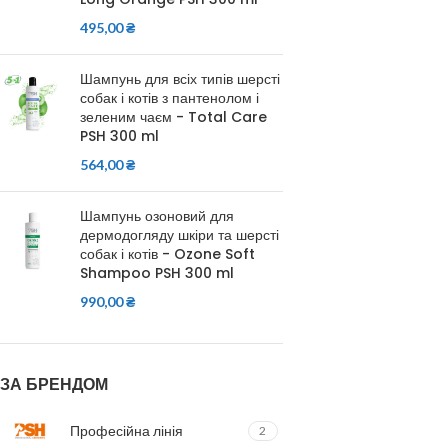
495,00
₴
Шампунь для всіх типів шерсті
собак і котів з пантенолом і
зеленим чаєм - Total Care
PSH 300 ml
564,00
₴
Шампунь озоновий для
дермодогляду шкіри та шерсті
собак і котів - Ozone Soft
Shampoo PSH 300 ml
990,00
₴
ЗА БРЕНДОМ
Професійна лінія
2