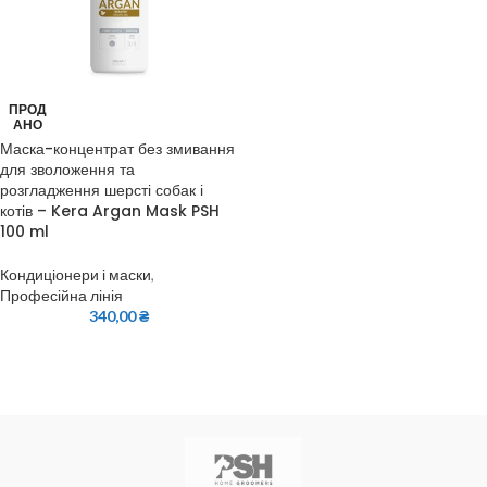
ПРОД
АНО
Маска-концентрат без змивання
для зволоження та
розгладження шерсті собак і
котів – Kera Argan Mask PSH
100 ml
Кондиціонери і маски
,
Професійна лінія
340,00
₴