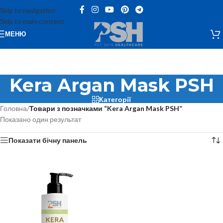
Skip to navigation
Skip to main content
МЕНЮ
Kera Argan Mask PSH
Категорії
Головна
/
Товари з позначками “Kera Argan Mask PSH”
Показано один результат
Показати бічну панель