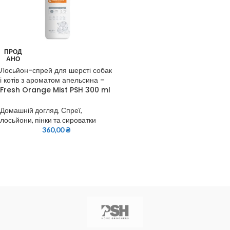
ПРОД
АНО
Лосьйон-спрей для шерсті собак
і котів з ароматом апельсина –
Fresh Orange Mist PSH 300 ml
Домашній догляд
,
Спреї,
лосьйони, пінки та сироватки
360,00
₴