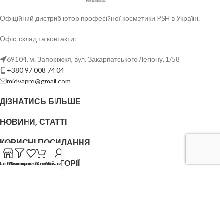
Офіційний дистриб’ютор професійної косметики PSH в Україні.
Офіс-склад та контакти:
69104, м. Запоріжжя, вул. Закарпатського Легіону, 1/58
+380 97 008 74 04
midvapro@gmail.com
ДІЗНАТИСЬ БІЛЬШЕ
НОВИНИ, СТАТТІ
КОРИСНІ ПОСИЛАННЯ
ОСНОВНІ КАТЕГОРІЇ
Магазин
Список побажань
Фільтри
Кошик
Мій акаунт
ФОП ШОВГЕНЮК Ю.В.
2018-2026. ІМПОРТЕР, ЕКСКЛЮЗИВНИЙ ДИСТРИБ'ЮТОР
PSH
(Pet Skin Healthcare)
.