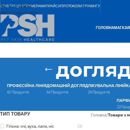
Skip to navigation
СПІВПРАЦЯ З ГРУМЕРАМИ
ПРАЙСИ
ПРОТОКОЛИ ГРУМІНГУ
Skip to main content
ГОЛОВНА
МАГАЗИ
догляд
ПРОФЕСІЙНА ЛІНІЯ
ДОМАШНІЙ ДОГЛЯД
ЛІКУВАЛЬНА ЛІНІЙК
65 Продуктів
66 Продуктів
26 Продуктів
ПАРФ
22 Прод
ТИП ТОВАРУ
Головна
/
Товари з п
Гігієна: очі, вуха, лапи, ніс
(3)