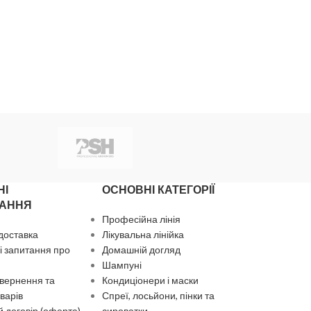
НІ
ОСНОВНІ КАТЕГОРІЇ
АННЯ
Професійна лінія
 доставка
Лікувальна лінійка
 запитання про
Домашній догляд
Шампуні
вернення та
Кондиціонери і маски
варів
Спреї, лосьйони, пінки та
 договір (оферта)
сироватки