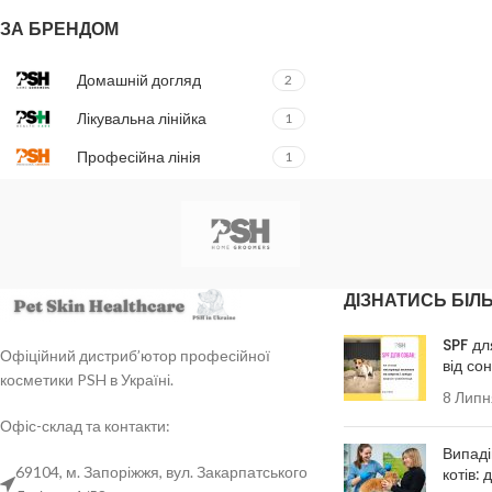
ЗА БРЕНДОМ
Домашній догляд
2
Лікувальна лінійка
1
Професійна лінія
1
ДІЗНАТИСЬ БІЛ
SPF дл
Офіційний дистриб’ютор професійної
від со
косметики PSH в Україні.
8 Липн
Офіс-склад та контакти:
Випаді
69104, м. Запоріжжя, вул. Закарпатського
котів: 