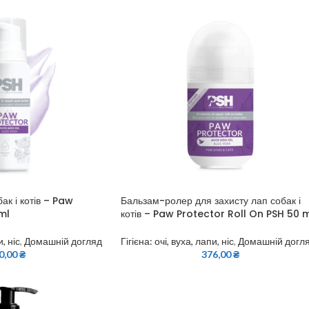
ак і котів – Paw
Бальзам-ролер для захисту лап собак і
ml
котів – Paw Protector Roll On PSH 50 
и, ніс
,
Домашній догляд
Гігієна: очі, вуха, лапи, ніс
,
Домашній догл
0,00
₴
376,00
₴