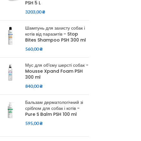
PSH 5 L
3203,00
₴
Шампунь для захисту собак і
котів від паразитів - Stop
Bites Shampoo PSH 300 ml
560,00
₴
Мус для об’єму шерсті собак -
Mousse Xpand Foam PSH
300 ml
840,00
₴
Бальзам дерматологічний зі
сріблом для собак і котів -
Pure S Balm PSH 100 ml
595,00
₴