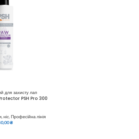
й для захисту лап
 Protector PSH Pro 300
и, ніс
,
Професійна лінія
40,00
₴