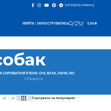
НАПИШІТЬ НАМ
FAQ
УВІЙТИ / ЗАРЕЄСТРУВАТИСЬ
0,00
₴
собак
ТА СИРОВАТКИ
ГІГІЄНА: ОЧІ, ВУХА, ЛАПИ, НІС
12 Продуктів
18
24