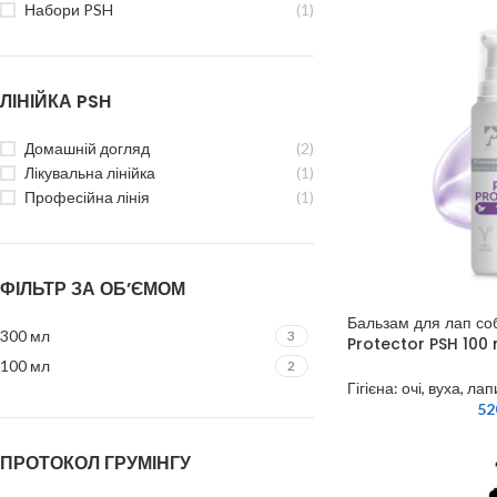
Набори PSH
(1)
ЛІНІЙКА PSH
Домашній догляд
(2)
Лікувальна лінійка
(1)
Професійна лінія
(1)
ФІЛЬТР ЗА ОБ’ЄМОМ
Бальзам для лап соб
300 мл
3
Protector PSH 100 
100 мл
2
Гігієна: очі, вуха, лап
52
ПРОТОКОЛ ГРУМІНГУ