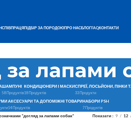
Н
СПІВПРАЦЯ
ПІДБІР ЗА ПОРОДОЮ
ПРО НАС
БЛОГ
FAQ
КОНТАКТИ
 за лапами 
А
ШАМПУНІ
КОНДИЦІОНЕРИ І МАСКИ
СПРЕЇ, ЛОСЬЙОНИ, ПІНКИ 
58 Продуктів
18 Продуктів
33 Продукти
УМИ
АКСЕСУАРИ ТА ДОПОМІЖНІ ТОВАРИ
НАБОРИ PSH
укти
14 Продуктів
7 Продуктів
означками “догляд за лапами собак”
Показати
9
12