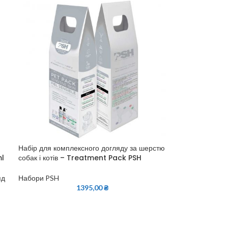
Набір для комплексного догляду за шерстю
ml
собак і котів – Treatment Pack PSH
яд
Набори PSH
1395,00
₴