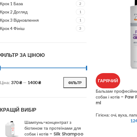
Крок 1 База
2
Крок 2 Догляд
1
Крок 3 Відновлення
1
Крок 4 Фініш
3
ФІЛЬТР ЗА ЦІНОЮ
ГАРЯЧИЙ
Ціна:
370 ₴
—
1400 ₴
ФІЛЬТР
Бальзам професійни
собак і котів – Paw
ml
КРАЩІЙ ВИБІР
Гігієна: очі, вуха, лап
12
Шампунь-концентрат з
біотином та протеїнами для
собак і котів – Silk Shampoo