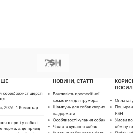
ЬШЕ
НОВИНИ, СТАТТІ
КОРИС
ПОСИЛ
я собак: захист шерсті
Важливість професійної
нця
косметики для грумера
Оплата і
Шампунь для собак хворих
Поширені
я, 2026
1 Коментар
на дерматит
PSH
Особливості купання собак
Умови по
ння шерсті у собак і
Частота купання собак
обміну то
де норма, а де привід
Купання собак середніх та
Публічний