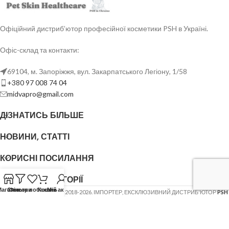
Офіційний дистриб’ютор професійної косметики PSH в Україні.
Офіс-склад та контакти:
69104, м. Запоріжжя, вул. Закарпатського Легіону, 1/58
+380 97 008 74 04
midvapro@gmail.com
ДІЗНАТИСЬ БІЛЬШЕ
НОВИНИ, СТАТТІ
КОРИСНІ ПОСИЛАННЯ
ОСНОВНІ КАТЕГОРІЇ
Магазин
Список побажань
Фільтри
Кошик
Мій акаунт
ФОП ШОВГЕНЮК Ю.В.
2018-2026. ІМПОРТЕР, ЕКСКЛЮЗИВНИЙ ДИСТРИБ'ЮТОР
PSH
(Pet Skin Healthcare)
.