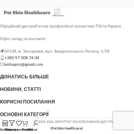
Офіційний дистриб’ютор професійної косметики PSH в Україні.
Офіс-склад та контакти:
69104, м. Запоріжжя, вул. Закарпатського Легіону, 1/58
+380 97 008 74 04
midvapro@gmail.com
ДІЗНАТИСЬ БІЛЬШЕ
НОВИНИ, СТАТТІ
КОРИСНІ ПОСИЛАННЯ
ОСНОВНІ КАТЕГОРІЇ
ФОП ШОВГЕНЮК Ю.В.
2018-2026. ІМПОРТЕР, ЕКСКЛЮЗИВНИЙ ДИСТРИБ'ЮТОР
PSH
(Pet Skin Healthcare)
.
Магазин
Список побажань
Фільтри
Кошик
Мій акаунт