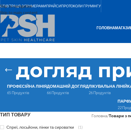
Skip to navigation
СПІВПРАЦЯ З ГРУМЕРАМИ
ПРАЙСИ
ПРОТОКОЛИ ГРУМІНГУ
Skip to main content
ГОЛОВНА
МАГАЗИ
догляд пр
ПРОФЕСІЙНА ЛІНІЯ
ДОМАШНІЙ ДОГЛЯД
ЛІКУВАЛЬНА ЛІНІЙК
65 Продуктів
66 Продуктів
26 Продуктів
ПАРФ
22 Прод
ТИП ТОВАРУ
Головна
/
Товари з п
Спреї, лосьйони, пінки та сироватки
(1)