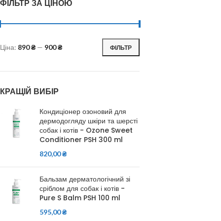
ФІЛЬТР ЗА ЦІНОЮ
Ціна:
890 ₴
—
900 ₴
ФІЛЬТР
КРАЩІЙ ВИБІР
Кондиціонер озоновий для
дермодогляду шкіри та шерсті
собак і котів - Ozone Sweet
Conditioner PSH 300 ml
820,00
₴
Бальзам дерматологічний зі
сріблом для собак і котів -
Pure S Balm PSH 100 ml
595,00
₴