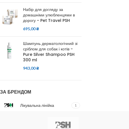
Набір для догляду за
домашніми улюбленцями в
дорогу - Pet Travel PSH
695,00
₴
Шампунь дерматологічний зі
сріблом для собак і котів -
Pure Silver Shampoo PSH
300 ml
943,00
₴
ЗА БРЕНДОМ
Лікувальна лінійка
1