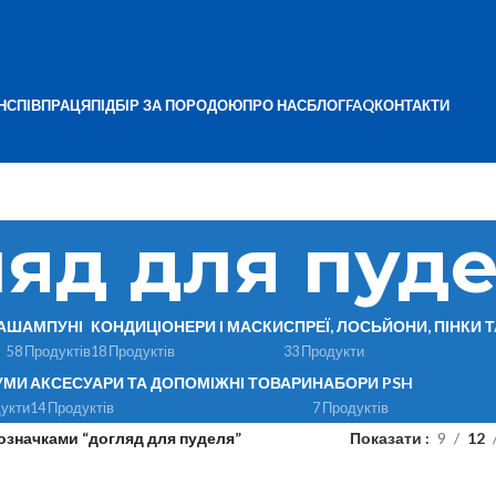
Н
СПІВПРАЦЯ
ПІДБІР ЗА ПОРОДОЮ
ПРО НАС
БЛОГ
FAQ
КОНТАКТИ
ляд для пуд
А
ШАМПУНІ
КОНДИЦІОНЕРИ І МАСКИ
СПРЕЇ, ЛОСЬЙОНИ, ПІНКИ 
58 Продуктів
18 Продуктів
33 Продукти
УМИ
АКСЕСУАРИ ТА ДОПОМІЖНІ ТОВАРИ
НАБОРИ PSH
укти
14 Продуктів
7 Продуктів
означками “догляд для пуделя”
Показати
9
12