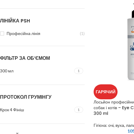
ЛІНІЙКА PSH
Професійна лінія
(1)
ФІЛЬТР ЗА ОБ’ЄМОМ
300 мл
1
ГАРЯЧИЙ
ПРОТОКОЛ ГРУМІНГУ
Лосьйон професійний
собак і котів – Eye
Крок 4 Фініш
1
300 ml
Гігієна: очі, вуха, лап
10