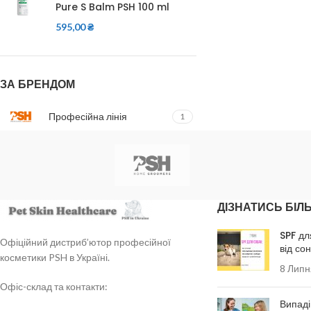
Pure S Balm PSH 100 ml
595,00
₴
ЗА БРЕНДОМ
Професійна лінія
1
ДІЗНАТИСЬ БІЛ
SPF дл
Офіційний дистриб’ютор професійної
від со
косметики PSH в Україні.
8 Липн
Офіс-склад та контакти:
Випаді