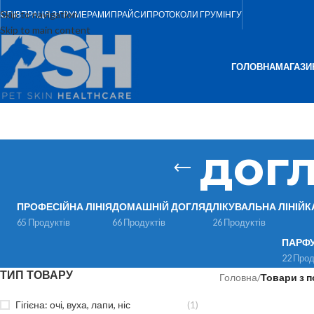
Skip to navigation
СПІВПРАЦЯ З ГРУМЕРАМИ
ПРАЙСИ
ПРОТОКОЛИ ГРУМІНГУ
Skip to main content
ГОЛОВНА
МАГАЗИ
дог
ПРОФЕСІЙНА ЛІНІЯ
ДОМАШНІЙ ДОГЛЯД
ЛІКУВАЛЬНА ЛІНІЙК
65 Продуктів
66 Продуктів
26 Продуктів
ПАРФ
22 Прод
ТИП ТОВАРУ
Головна
/
Товари з п
Гігієна: очі, вуха, лапи, ніс
(1)