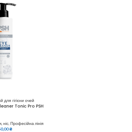
 для гігієни очей
 Cleaner Tonic Pro PSH
и, ніс
,
Професійна лінія
50,00
₴