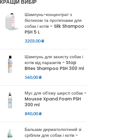
КРАЩІЙ ВИБІР
Шампунь-концентрат з
біотином та протеїнами для
собак і котів – Silk Shampoo
PSH 5 L
3203,00
₴
Шампунь для захисту собак і
котів від паразитів - Stop
Bites Shampoo PSH 300 ml
560,00
₴
Мус для об’єму шерсті собак -
Mousse Xpand Foam PSH
300 ml
840,00
₴
Бальзам дерматологічний зі
сріблом для собак і котів -