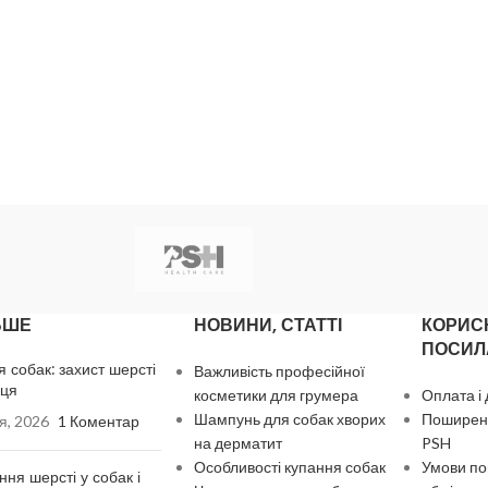
ЬШЕ
НОВИНИ, СТАТТІ
КОРИС
ПОСИЛ
я собак: захист шерсті
Важливість професійної
нця
косметики для грумера
Оплата і
Шампунь для собак хворих
Поширені
я, 2026
1 Коментар
на дерматит
PSH
Особливості купання собак
Умови по
ння шерсті у собак і