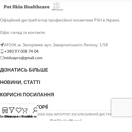
Офіційний дистриб’ютор професійної косметики PSH в Україні.
Офіс-склад та контакти:
69104, м. Запоріжжя, вул. Закарпатського Легіону, 1/58
+380 97 008 74 04
midvapro@gmail.com
ДІЗНАТИСЬ БІЛЬШЕ
НОВИНИ, СТАТТІ
КОРИСНІ ПОСИЛАННЯ
ОСНОВНІ КАТЕГОРІЇ
ФОП ШОВГЕНЮК Ю.В.
2018-2026. ІМПОРТЕР, ЕКСКЛЮЗИВНИЙ ДИСТРИБ'ЮТОР
PSH
Магазин
Список побажань
Фільтри
Кошик
Мій акаунт
(Pet Skin Healthcare)
.