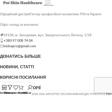
Офіційний дистриб’ютор професійної косметики PSH в Україні.
Офіс-склад та контакти:
69104, м. Запоріжжя, вул. Закарпатського Легіону, 1/58
+380 97 008 74 04
midvapro@gmail.com
ДІЗНАТИСЬ БІЛЬШЕ
НОВИНИ, СТАТТІ
КОРИСНІ ПОСИЛАННЯ
ОСНОВНІ КАТЕГОРІЇ
Магазин
Список побажань
Фільтри
Кошик
Мій акаунт
ФОП ШОВГЕНЮК Ю.В.
2018-2026. ІМПОРТЕР, ЕКСКЛЮЗИВНИЙ ДИСТРИБ'ЮТОР
PSH
(Pet Skin Healthcare)
.