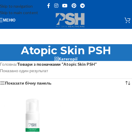
Skip to navigation
Skip to main content
МЕНЮ
Atopic Skin PSH
Категорії
Головна
/
Товари з позначками “Atopic Skin PSH”
Показано один результат
Показати бічну панель