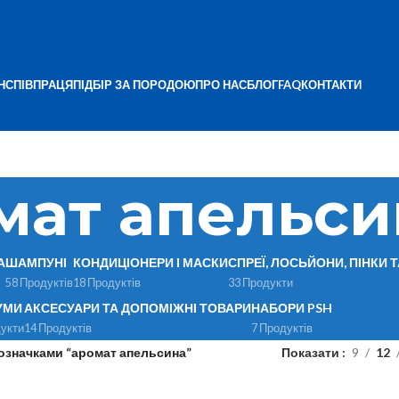
Н
СПІВПРАЦЯ
ПІДБІР ЗА ПОРОДОЮ
ПРО НАС
БЛОГ
FAQ
КОНТАКТИ
мат апельси
А
ШАМПУНІ
КОНДИЦІОНЕРИ І МАСКИ
СПРЕЇ, ЛОСЬЙОНИ, ПІНКИ 
58 Продуктів
18 Продуктів
33 Продукти
УМИ
АКСЕСУАРИ ТА ДОПОМІЖНІ ТОВАРИ
НАБОРИ PSH
укти
14 Продуктів
7 Продуктів
позначками “аромат апельсина”
Показати
9
12