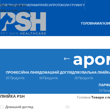
Skip to navigation
СПІВПРАЦЯ З ГРУМЕРАМИ
ПРАЙСИ
ПРОТОКОЛИ ГРУМІНГУ
Skip to main content
ГОЛОВНА
МАГАЗИ
аро
ПРОФЕСІЙНА ЛІНІЯ
ДОМАШНІЙ ДОГЛЯД
ЛІКУВАЛЬНА ЛІНІЙК
65 Продуктів
66 Продуктів
26 Продуктів
ПАРФ
22 Прод
ЛІНІЙКА PSH
Головна
/
Товари з 
Домашній догляд
(1)