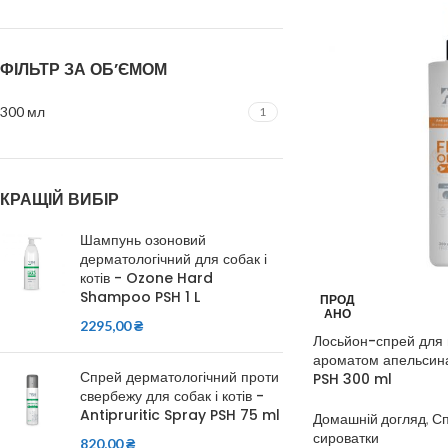
ФІЛЬТР ЗА ОБ’ЄМОМ
300 мл
1
КРАЩІЙ ВИБІР
Шампунь озоновий
дерматологічний для собак і
котів - Ozone Hard
Shampoo PSH 1 L
ПРОД
АНО
2295,00
₴
Лосьйон-спрей для ше
ароматом апельсин
Спрей дерматологічний проти
PSH 300 ml
свербежу для собак і котів -
Antipruritic Spray PSH 75 ml
Домашній догляд
,
Сп
сироватки
820,00
₴