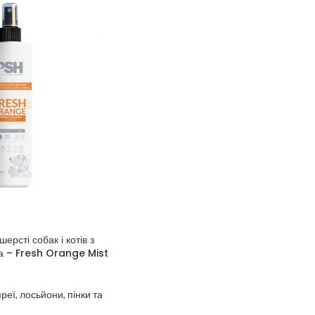
рсті собак і котів з
а – Fresh Orange Mist
реї, лосьйони, пінки та