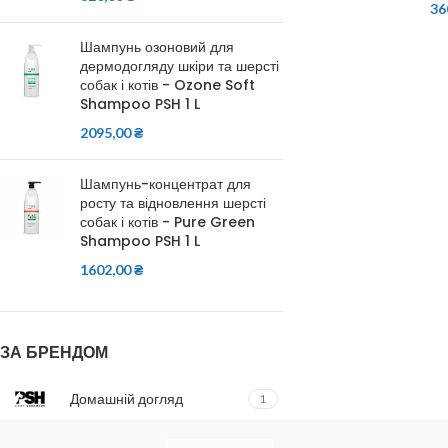
36
Шампунь озоновий для
дермодогляду шкіри та шерсті
собак і котів - Ozone Soft
Shampoo PSH 1 L
2095,00
₴
Шампунь-концентрат для
росту та відновлення шерсті
собак і котів - Pure Green
Shampoo PSH 1 L
1602,00
₴
ЗА БРЕНДОМ
Домашній догляд
1