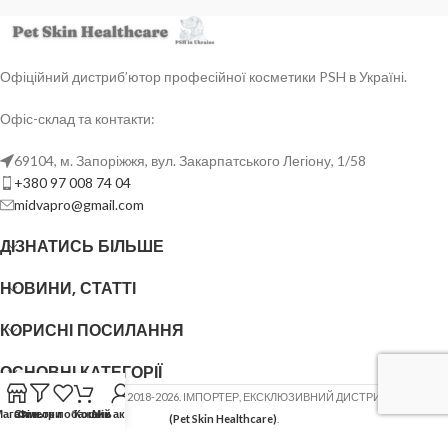
Офіційний дистриб’ютор професійної косметики PSH в Україні.
Офіс-склад та контакти:
69104, м. Запоріжжя, вул. Закарпатського Легіону, 1/58
+380 97 008 74 04
midvapro@gmail.com
ДІЗНАТИСЬ БІЛЬШЕ
НОВИНИ, СТАТТІ
КОРИСНІ ПОСИЛАННЯ
ОСНОВНІ КАТЕГОРІЇ
ФОП ШОВГЕНЮК Ю.В.
2018-2026. ІМПОРТЕР, ЕКСКЛЮЗИВНИЙ ДИСТРИБ'ЮТОР
PSH
Магазин
Список побажань
Фільтри
Кошик
Мій акаунт
(Pet Skin Healthcare)
.