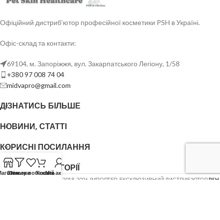
Офіційний дистриб’ютор професійної косметики PSH в Україні.
Офіс-склад та контакти:
69104, м. Запоріжжя, вул. Закарпатського Легіону, 1/58
+380 97 008 74 04
midvapro@gmail.com
ДІЗНАТИСЬ БІЛЬШЕ
НОВИНИ, СТАТТІ
КОРИСНІ ПОСИЛАННЯ
ОСНОВНІ КАТЕГОРІЇ
Магазин
Список побажань
Фільтри
Кошик
Мій акаунт
ФОП ШОВГЕНЮК Ю.В.
2018-2026. ІМПОРТЕР, ЕКСКЛЮЗИВНИЙ ДИСТРИБ'ЮТОР
PSH
(Pet Skin Healthcare)
.