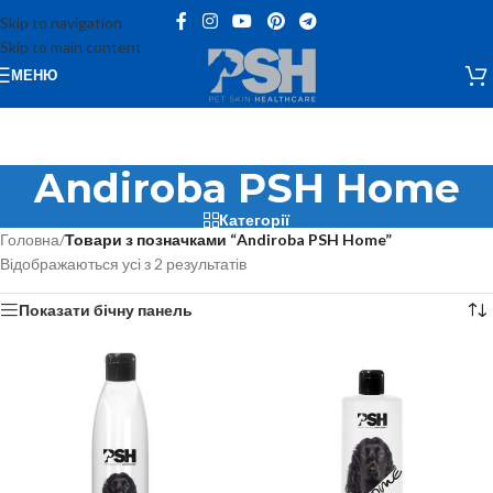
Skip to navigation
Skip to main content
МЕНЮ
Andiroba PSH Home
Категорії
Головна
/
Товари з позначками “Andiroba PSH Home”
Відображаються усі з 2 результатів
Показати бічну панель