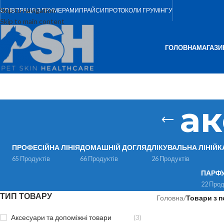
Skip to navigation
СПІВПРАЦЯ З ГРУМЕРАМИ
ПРАЙСИ
ПРОТОКОЛИ ГРУМІНГУ
Skip to main content
ГОЛОВНА
МАГАЗИ
ак
ПРОФЕСІЙНА ЛІНІЯ
ДОМАШНІЙ ДОГЛЯД
ЛІКУВАЛЬНА ЛІНІЙК
65 Продуктів
66 Продуктів
26 Продуктів
ПАРФ
22 Прод
ТИП ТОВАРУ
Головна
/
Товари з п
Аксесуари та допоміжні товари
(3)