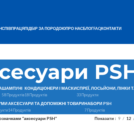
Н
СПІВПРАЦЯ
ПІДБІР ЗА ПОРОДОЮ
ПРО НАС
БЛОГ
FAQ
КОНТАКТИ
сесуари PS
А
ШАМПУНІ
КОНДИЦІОНЕРИ І МАСКИ
СПРЕЇ, ЛОСЬЙОНИ, ПІНКИ 
58 Продуктів
18 Продуктів
33 Продукти
УМИ
АКСЕСУАРИ ТА ДОПОМІЖНІ ТОВАРИ
НАБОРИ PSH
укти
14 Продуктів
7 Продуктів
означками “аксесуари PSH”
Показати
9
12