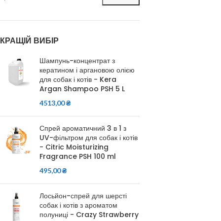
КРАЩІЙ ВИБІР
Шампунь-концентрат з
кератином і аргановою олією
для собак і котів - Kera
Argan Shampoo PSH 5 L
4513,00
₴
Спрей ароматичний 3 в 1 з
UV-фільтром для собак і котів
- Citric Moisturizing
Fragrance PSH 100 ml
495,00
₴
Лосьйон-спрей для шерсті
собак і котів з ароматом
полуниці - Crazy Strawberry