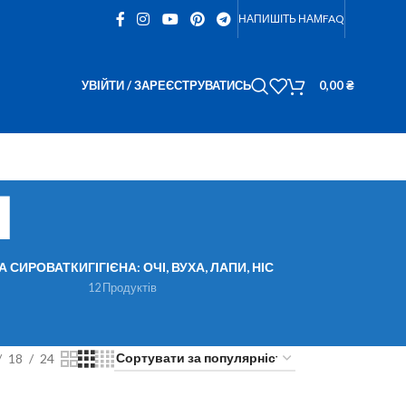
НАПИШІТЬ НАМ
FAQ
УВІЙТИ / ЗАРЕЄСТРУВАТИСЬ
0,00
₴
H
ТА СИРОВАТКИ
ГІГІЄНА: ОЧІ, ВУХА, ЛАПИ, НІС
12 Продуктів
18
24