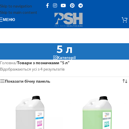
Skip to navigation
Skip to main content
МЕНЮ
5 л
Категорії
Головна
/
Товари з позначками “5 л”
Відображаються усі з 4 результатів
Показати бічну панель