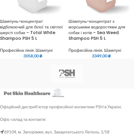
Шампунь-концентрат
Шампунь-концентрат з
відбілюючий для білої та світлої
морськими водоростями для
шерсті собак – Total White
собак і котів – Sea Weed
Shampoo PSH 5 L
Shampoo PSH 5 L
Професійна лінія
,
Шампуні
Професійна лінія
,
Шампуні
3058,00
₴
3349,00
₴
Офіційний дистриб’ютор професійної косметики PSH в Україні.
Офіс-склад та контакти:
69104, м. Запоріжжя, вул. Закарпатського Легіону, 1/58