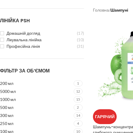
Головна
/
Шампуні
ЛІНІЙКА PSH
Домашній догляд
(17)
Лікувальна лінійка
(10)
Професійна лінія
(31)
ФІЛЬТР ЗА ОБ’ЄМОМ
200 мл
1
5000 мл
12
1000 мл
15
500 мл
2
300 мл
14
ГАРЯЧИЙ
250 мл
4
Шампунь-концентрат
100 мл
10
глибокого очищення 