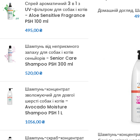
Спрей ароматичний 3 в 1 з
UV-фільтром для собак і котів
Домашній догляд
,
Ш
- Aloe Sensitive Fragrance
49
PSH 100 ml
495,00
₴
Шампунь від неприємного
запаху для собак і котів
сеньйорів - Senior Care
Shampoo PSH 300 ml
520,00
₴
Шампунь-концентрат
зволожуючий для довгої
шерсті собак і котів –
Avocado Moisture
Shampoo PSH 1 L
1056,00
₴
Шампунь-концентра
Шампунь-скраб-концентрат