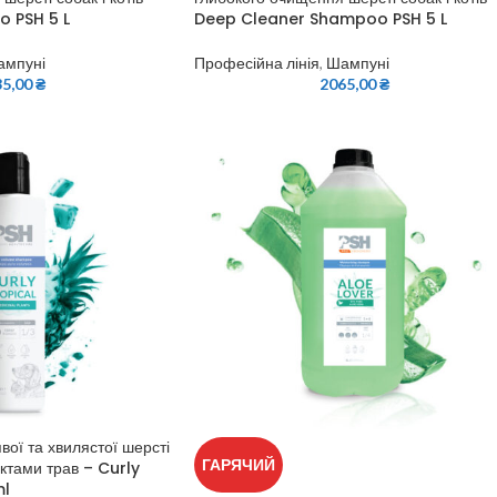
o PSH 5 L
Deep Cleaner Shampoo PSH 5 L
ампуні
Професійна лінія
,
Шампуні
35,00
₴
2065,00
₴
ої та хвилястої шерсті
ГАРЯЧИЙ
рактами трав – Curly
ml