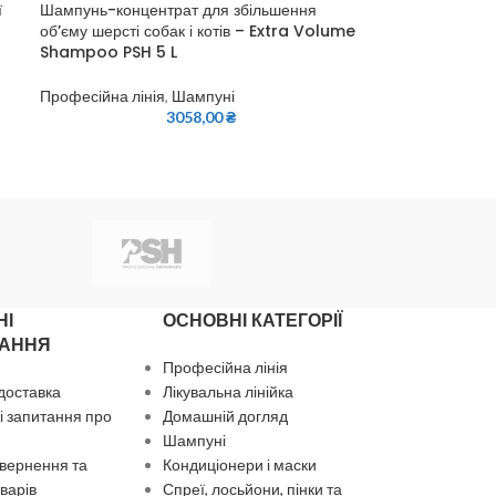
ї
Шампунь-концентрат для збільшення
об’єму шерсті собак і котів – Extra Volume
Shampoo PSH 5 L
Професійна лінія
,
Шампуні
3058,00
₴
НІ
ОСНОВНІ КАТЕГОРІЇ
АННЯ
Професійна лінія
 доставка
Лікувальна лінійка
 запитання про
Домашній догляд
Шампуні
вернення та
Кондиціонери і маски
варів
Спреї, лосьйони, пінки та