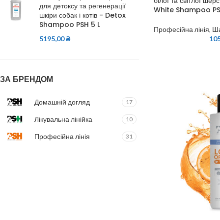
білої та світлої шерс
для детоксу та регенерації
White Shampoo PSH
шкіри собак і котів - Detox
Shampoo PSH 5 L
Професійна лінія
,
Ш
10
5195,00
₴
ЗА БРЕНДОМ
Домашній догляд
17
Лікувальна лінійка
10
Професійна лінія
31