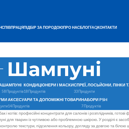
Н
СПІВПРАЦЯ
ПІДБІР ЗА ПОРОДОЮ
ПРО НАС
БЛОГ
FAQ
КОНТАКТИ
Шампуні
А
ШАМПУНІ
КОНДИЦІОНЕРИ І МАСКИ
СПРЕЇ, ЛОСЬЙОНИ, ПІНКИ 
58 Продуктів
18 Продуктів
33 Продукти
УМИ
АКСЕСУАРИ ТА ДОПОМІЖНІ ТОВАРИ
НАБОРИ PSH
укти
14 Продуктів
7 Продуктів
к і котів: професійні концентрати для салонів і розплідників, готов
уні для тварин із чутливою або проблемною шкірою. У розділі є засо
 контролю текстури, підсилення кольору, догляду за довгою та білою 