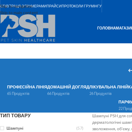
Skip to navigation
СПІВПРАЦЯ З ГРУМЕРАМИ
ПРАЙСИ
ПРОТОКОЛИ ГРУМІНГУ
Skip to main content
ГОЛОВНА
МАГАЗИ
ПРОФЕСІЙНА ЛІНІЯ
ДОМАШНІЙ ДОГЛЯД
ЛІКУВАЛЬНА ЛІНІЙК
65 Продуктів
66 Продуктів
26 Продуктів
ПАРФ
22 Прод
ТИП ТОВАРУ
Шампуні PSH для соба
дерматологічні шамп
Шампуні
(57)
зволоження, об’єму,