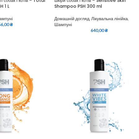
ті собак і котів – Total
шкіри собак і котів – Sensitive Skin
 1 L
Shampoo PSH 300 ml
ампуні
Домашній догляд
,
Лікувальна лінійка
,
56,00
₴
Шампуні
640,00
₴