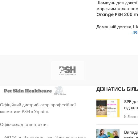
Шампунь для довгої ш
морським колагеном
Orange PSH 300 m
Домашній догляд
,
Ш
49
ДІЗНАТИСЬ БІЛ
SPF дл
Офіційний дистриб’ютор професійної
від со
косметики PSH в Україні.
8 Липн
Офіс-склад та контакти:
Випаді
69104, м. Запоріжжя, вул. Закарпатського
котів: 