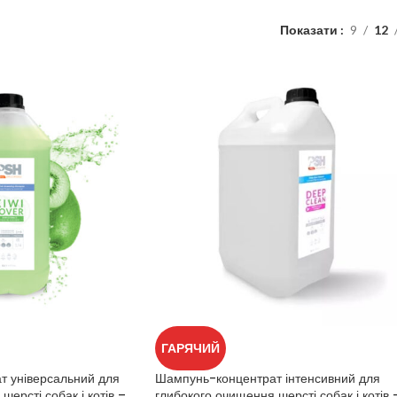
Показати
9
12
ГАРЯЧИЙ
 універсальний для
Шампунь-концентрат інтенсивний для
шерсті собак і котів –
глибокого очищення шерсті собак і котів 