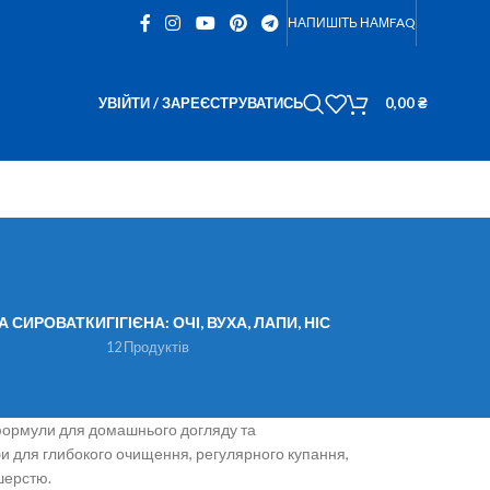
НАПИШІТЬ НАМ
FAQ
УВІЙТИ / ЗАРЕЄСТРУВАТИСЬ
0,00
₴
ТА СИРОВАТКИ
ГІГІЄНА: ОЧІ, ВУХА, ЛАПИ, НІС
12 Продуктів
і формули для домашнього догляду та
би для глибокого очищення, регулярного купання,
шерстю.