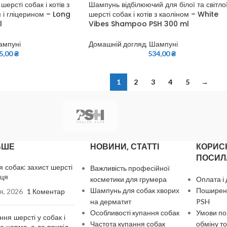
ерсті собак і котів з
Шампунь відбілюючий для білої та світло
 і гліцерином – Long
шерсті собак і котів з каоліном – White
l
Vibes Shampoo PSH 300 ml
ампуні
Домашній догляд
,
Шампуні
5,00
₴
534,00
₴
1
2
3
4
5
→
ЬШЕ
НОВИНИ, СТАТТІ
КОРИС
ПОСИЛ
я собак: захист шерсті
Важливість професійної
нця
косметики для грумера
Оплата і
Шампунь для собак хворих
Поширені
я, 2026
1 Коментар
на дерматит
PSH
Особливості купання собак
Умови по
ння шерсті у собак і
Частота купання собак
обміну то
де норма, а де привід