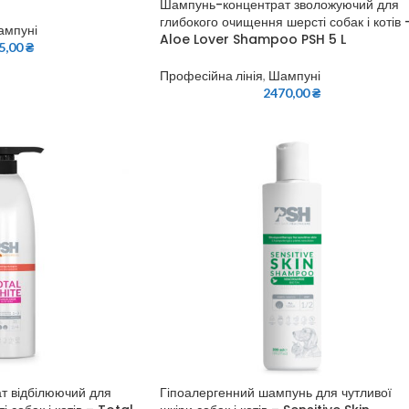
Шампунь-концентрат зволожуючий для
глибокого очищення шерсті собак і котів 
ампуні
Aloe Lover Shampoo PSH 5 L
5,00
₴
Професійна лінія
,
Шампуні
2470,00
₴
т відбілюючий для
Гіпоалергенний шампунь для чутливої