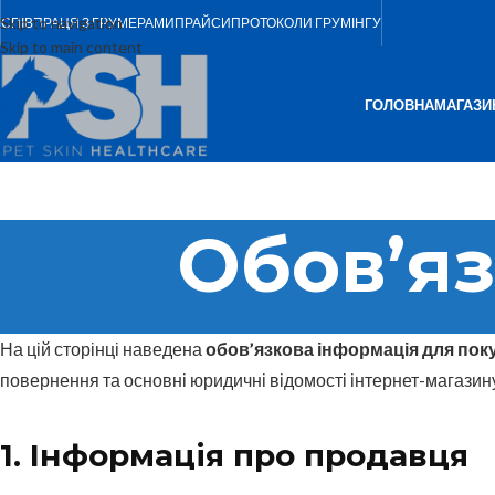
Skip to navigation
СПІВПРАЦЯ З ГРУМЕРАМИ
ПРАЙСИ
ПРОТОКОЛИ ГРУМІНГУ
Skip to main content
ГОЛОВНА
МАГАЗИ
Обов’яз
На цій сторінці наведена
обов’язкова інформація для пок
повернення та основні юридичні відомості інтернет-магазину 
1. Інформація про продавця