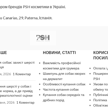
ом брендів PSH косметики в Україні.
anarias, 29, Paterna, Іспанія.
ЬШЕ
НОВИНИ, СТАТТІ
КОРИС
ПОСИЛ
я собак: захист шерсті
Важливість професійної
нця
косметики для грумера
Оплата і
Шампунь для собак хворих
Поширені
я, 2026
1 Коментар
на дерматит
PSH
Особливості купання собак
Умови по
ння шерсті у собак і
Частота купання собак
обміну то
де норма, а де привід
Купання собак середніх та
Публічний
рматологічної оцінки
дрібних порід
Політика
вня, 2026
1 Коментар
Обов’язк