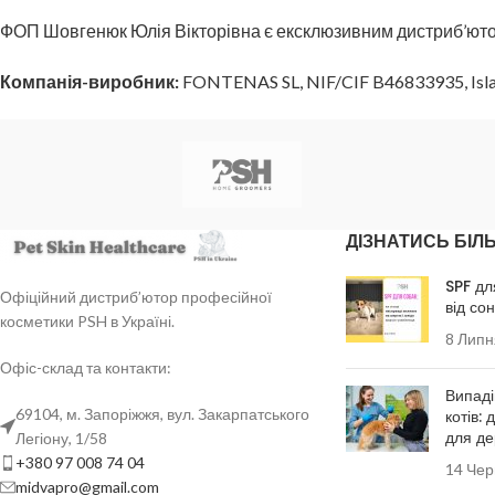
ФОП Шовгенюк Юлія Вікторівна є ексклюзивним дистриб’ютор
Компанія-виробник:
FONTENAS SL, NIF/CIF B46833935, Islas C
ДІЗНАТИСЬ БІЛ
SPF дл
Офіційний дистриб’ютор професійної
від со
косметики PSH в Україні.
8 Липн
Офіс-склад та контакти:
Випаді
69104, м. Запоріжжя, вул. Закарпатського
котів: 
для де
Легіону, 1/58
+380 97 008 74 04
14 Чер
midvapro@gmail.com