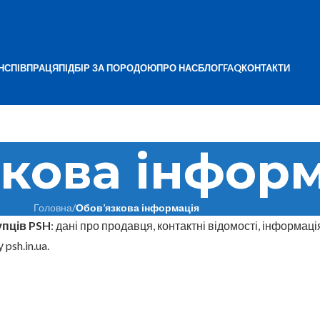
Н
СПІВПРАЦЯ
ПІДБІР ЗА ПОРОДОЮ
ПРО НАС
БЛОГ
FAQ
КОНТАКТИ
кова інфор
Головна
/
Обов’язкова інформація
упців PSH
: дані про продавця, контактні відомості, інформаці
psh.in.ua.