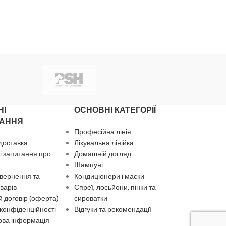
НІ
ОСНОВНІ КАТЕГОРІЇ
АННЯ
Професійна лінія
 доставка
Лікувальна лінійка
 запитання про
Домашній догляд
Шампуні
вернення та
Кондиціонери і маски
варів
Спреї, лосьйони, пінки та
 договір (оферта)
сироватки
 конфіденційності
Відгуки та рекомендації
ова інформація