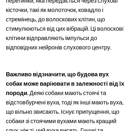
перетинки, яка передається через слухові
кісточки, такі як молоточок, ковадло і
стремінець, до волоскових клітин, що
стимулюються від цих вібрацій. Ці волоскові
клітини відправляють імпульси до
відповідних нейронів слухового центру.
Важливо відзначити, що будова вух
собак може варіювати в залежності від їх
породи.
Деякі собаки мають стоячі та
відстовбурчені вуха, тоді як інші мають вуха,
що вільно звисають. Існує припущення, що
собаки зі стоячими вухами мають кращий
слух, ніж ті, чий вуха висять. Гнучкі та