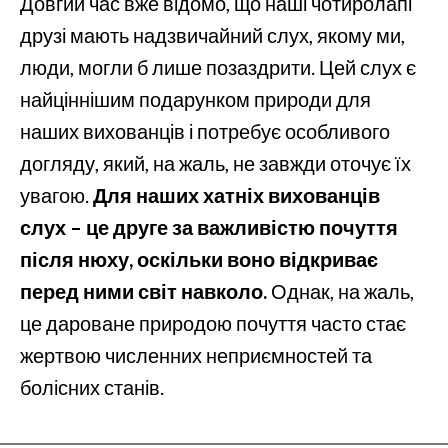
Довгий час вже відомо, що наші чотиролапі
друзі мають надзвичайний слух, якому ми,
люди, могли б лише позаздрити. Цей слух є
найціннішим подарунком природи для
наших вихованців і потребує особливого
догляду, який, на жаль, не завжди оточує їх
увагою.
Для наших хатніх вихованців
слух – це друге за важливістю почуття
після нюху, оскільки воно відкриває
перед ними світ навколо.
Однак, на жаль,
це дароване природою почуття часто стає
жертвою численних неприємностей та
болісних станів.