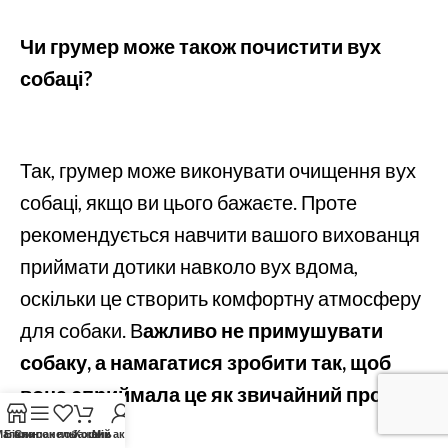
Чи грумер може також почистити вух
собаці?
Так, грумер може виконувати очищення вух
собаці, якщо ви цього бажаєте. Проте
рекомендується навчити вашого вихованця
приймати дотики навколо вух вдома,
оскільки це створить комфортну атмосферу
для собаки. В
ажливо не примушувати
собаку, а намагатися зробити так, щоб
вона сприймала це як звичайний процес.
Магазин
Бічна панель
Список побажань
Кошик
Мій акаунт